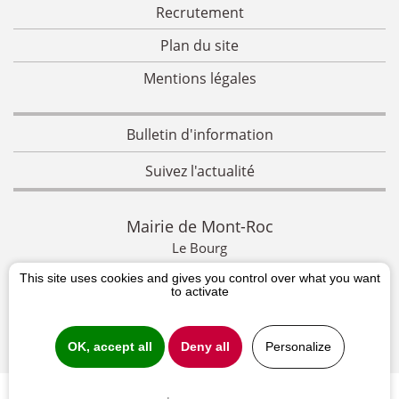
Recrutement
Plan du site
Mentions légales
Bulletin d'information
Suivez l'actualité
Mairie de Mont-Roc
Le Bourg
This site uses cookies and gives you control over what you want
CONTACTEZ-NOUS
to activate
Mairie de Mont-Roc Le Bourg 81120 MONT-ROC
05 63 55 72 05
OK, accept all
Deny all
Personalize